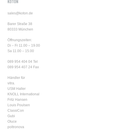
KOTON
sales@koton.de
Barer Straße 38
80333 München
Öffnungszeiten:
Di – Fr 11.00 – 19.00
Sa 11.00 – 15.00
089 954 404 04
Tel
089 954 407 24 Fax
Händler für
vitra.
USM Haller
KNOLL International
Fritz Hansen
Louis Poulsen
ClassiCon
Gubi
Oluce
poltronova