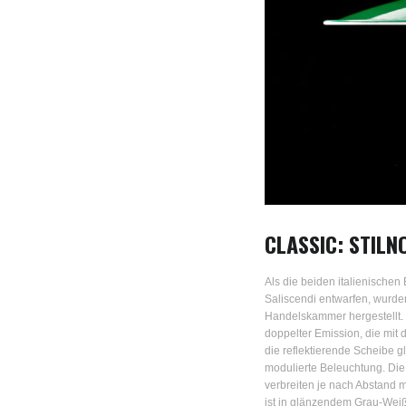
CLASSIC: STIL
Als die beiden italienischen
Saliscendi entwarfen, wurde
Handelskammer hergestellt. H
doppelter Emission, die mit
die reflektierende Scheibe g
modulierte Beleuchtung. Di
verbreiten je nach Abstand m
ist in glänzendem Grau-Weiß,