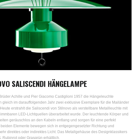
NOVO SALISCENDI HÄNGELAMPE
 Brüder Achille und Pier Giacomo Castiglioni 1957 die Hängeleuchte
n gleich im darauffolgenden Jahr zwei exklusive Exemplare für die Mailänder
eute erstrahlt die Saliscendi von Stilnovo als verstellbare Metallleuchte mit
 dimmbaren LED-Lichtquellen überarbeitet wurde. Der leuchtende Körper und
leiten geräuschlos an den Kabeln entlang und sorgen für eine perfekt
e beiden Elemente bewegen sich in entgegengesetzter Richtung und
ehr direktes oder indirektes Licht. Das Metallgehäuse des Designklassikers
 Rubinrot oder Grasgrün erhältlich.