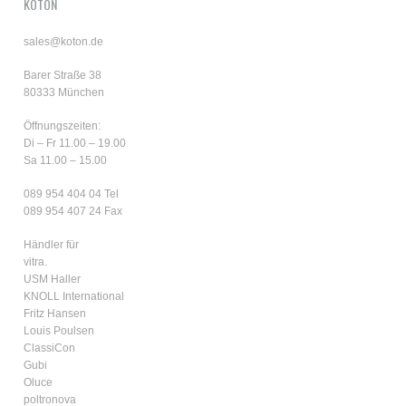
KOTON
sales@koton.de
Barer Straße 38
80333 München
Öffnungszeiten:
Di – Fr 11.00 – 19.00
Sa 11.00 – 15.00
089 954 404 04
Tel
089 954 407 24 Fax
Händler für
vitra.
USM Haller
KNOLL International
Fritz Hansen
Louis Poulsen
ClassiCon
Gubi
Oluce
poltronova