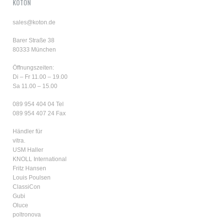
KOTON
sales@koton.de
Barer Straße 38
80333 München
Öffnungszeiten:
Di – Fr 11.00 – 19.00
Sa 11.00 – 15.00
089 954 404 04
Tel
089 954 407 24 Fax
Händler für
vitra.
USM Haller
KNOLL International
Fritz Hansen
Louis Poulsen
ClassiCon
Gubi
Oluce
poltronova