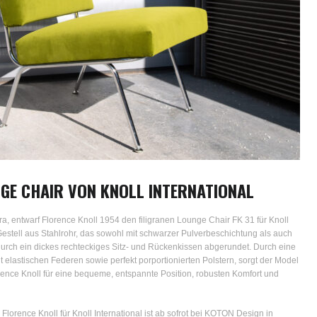
NGE CHAIR VON KNOLL INTERNATIONAL
ra, entwarf Florence Knoll 1954 den filigranen Lounge Chair FK 31 für Knoll
 Gestell aus Stahlrohr, das sowohl mit schwarzer Pulverbeschichtung als auch
d durch ein dickes rechteckiges Sitz- und Rückenkissen abgerundet. Durch eine
t elastischen Federen sowie perfekt porportionierten Polstern, sorgt der Model
ence Knoll für eine bequeme, entspannte Position, robusten Komfort und
lorence Knoll für Knoll International ist ab sofrot bei KOTON Design in