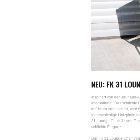
NEU: FK 31 LOU
Inspiriert von der Bauhaus-Ä
International. Das schlichte
in Chrom erhältlich ist, wir
mehrschichtige Holzplatte mi
31 Lounge Chair 31 von Flor
schlichte Eleganz.
Der FK 31 Lounge Chair von F